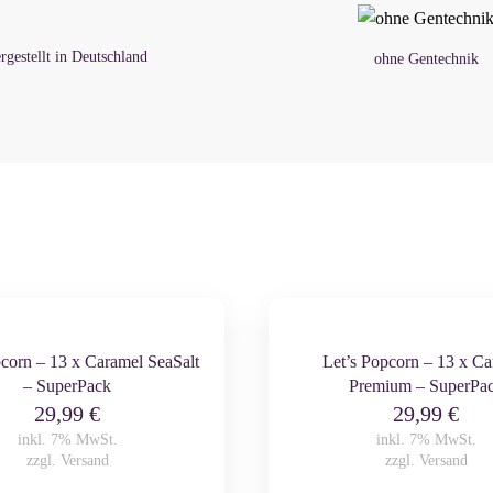
rgestellt in Deutschland
ohne Gentechnik
pcorn – 13 x Caramel SeaSalt
Let’s Popcorn – 13 x Ca
– SuperPack
Premium – SuperPa
29,99
€
29,99
€
inkl. 7% MwSt.
inkl. 7% MwSt.
zzgl.
Versand
zzgl.
Versand