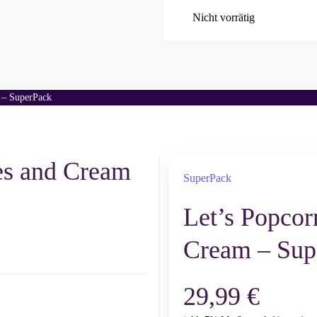
Nicht vorrätig
 – SuperPack
es and Cream
SuperPack
Let’s Popcor
Cream – Sup
29,99
€