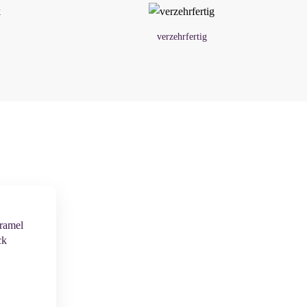
verzehrfertig
ramel
ck