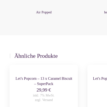
Air Popped
he
Ähnliche Produkte
Let’s Popcorn – 13 x Caramel Biscuit
Let’s Po
– SuperPack
29,99
€
inkl. 7% MwSt.
zzgl.
Versand